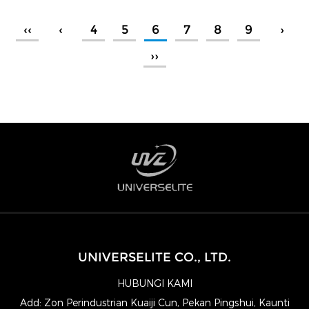
‹‹
‹
4
5
6
7
8
9
›
››
UNIVERSELITE CO., LTD.
HUBUNGI KAMI
Add: Zon Perindustrian Kuaiji Cun, Pekan Pingshui, Kaunti