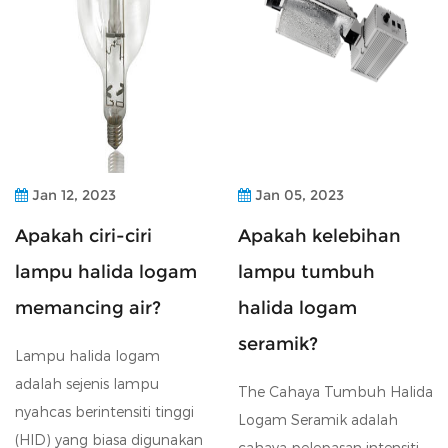
Jan 12, 2023
Jan 05, 2023
Apakah ciri-ciri
Apakah kelebihan
lampu halida logam
lampu tumbuh
memancing air?
halida logam
seramik?
Lampu halida logam
adalah sejenis lampu
The Cahaya Tumbuh Halida
nyahcas berintensiti tinggi
Logam Seramik adalah
(HID) yang biasa digunakan
cahaya pelepasan intensiti