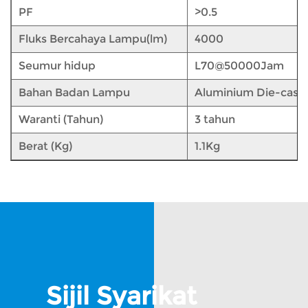
PF
>0.5
Fluks Bercahaya Lampu(lm)
4000
Seumur hidup
L70@50000Jam
Bahan Badan Lampu
Aluminium Die-casti
Waranti (Tahun)
3 tahun
Berat (Kg)
1.1Kg
Sijil Syarikat