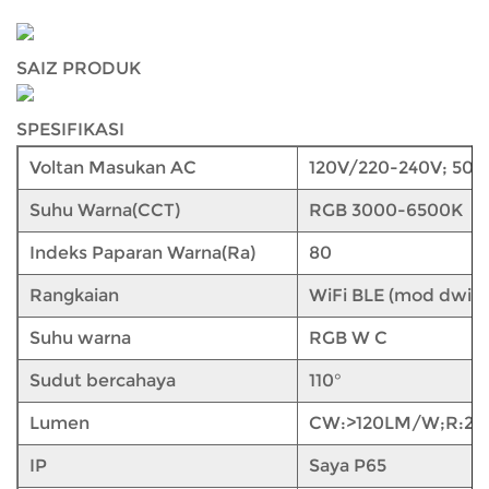
SAIZ PRODUK
SPESIFIKASI
Voltan Masukan AC
120V/220-240V; 50
Suhu Warna(CCT)
RGB 3000-6500K
Indeks Paparan Warna(Ra)
80
Rangkaian
WiFi BLE (mod dwi)
Suhu warna
RGB W C
Sudut bercahaya
110°
Lumen
CW:>120LM/W;R:25
IP
Saya P65