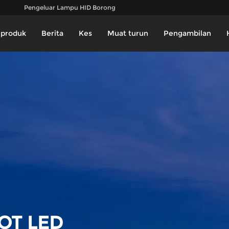
Pengeluar Lampu HID Borong
produk
Berita
Kes
Muat turun
Pengambilan
OT LED