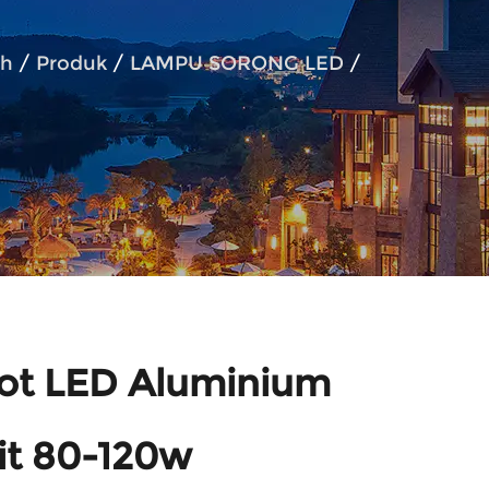
h
/
Produk
/
LAMPU SORONG LED
/
ot LED Aluminium
it 80-120w