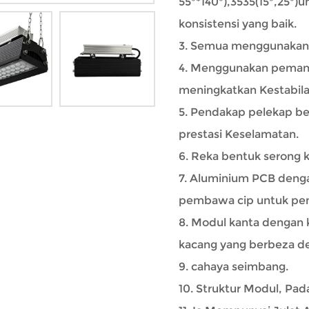
55°*140°),3535(15°,25°
konsistensi yang baik.
3. Semua menggunakan k
4. Menggunakan pemand
meningkatkan Kestabila
5. Pendakap pelekap b
prestasi Keselamatan.
6. Reka bentuk serong
7. Aluminium PCB denga
pembawa cip untuk peny
8. Modul kanta dengan 
kacang yang berbeza d
9. cahaya seimbang.
10. Struktur Modul, Pa