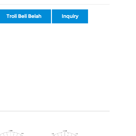
Troli Beli Belah
Inquiry