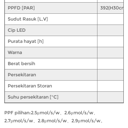
PPFD [PAR]
392(H30cm)
Sudut Rasuk [L,V]
Cip LED
Purata hayat [h]
Warna
Berat bersih
Persekitaran
Persekitaran Storan
Suhu persekitaran [°C]
PPF pilihan:2.5μmol/s/w、2.6μmol/s/w、
2.7μmol/s/w、2.8μmol/s/w、2.9μmol/s/w。