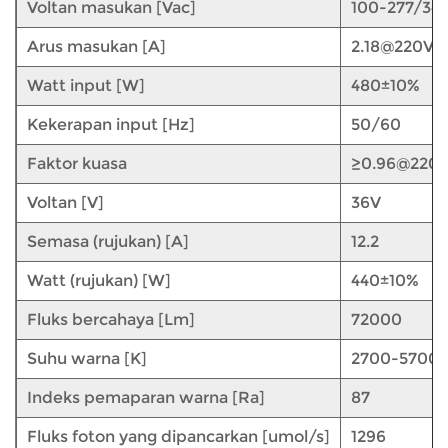
Voltan masukan [Vac]
100-277/34
Arus masukan [A]
2.18@220V
Watt input [W]
480±10%
Kekerapan input [Hz]
50/60
Faktor kuasa
≥0.96@220
Voltan [V]
36V
Semasa (rujukan) [A]
12.2
Watt (rujukan) [W]
440±10%
Fluks bercahaya [Lm]
72000
Suhu warna [K]
2700-5700
Indeks pemaparan warna [Ra]
87
Fluks foton yang dipancarkan [umol/s]
1296