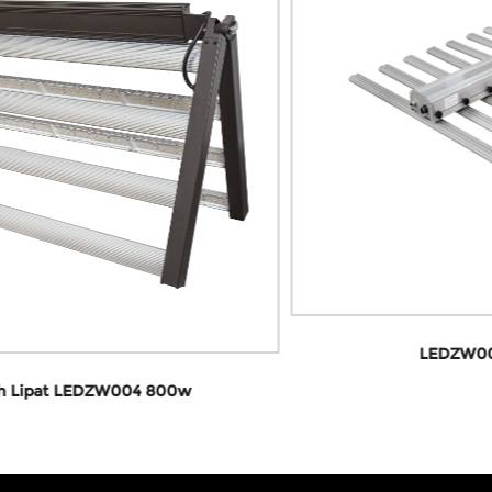
LEDZW002D Led Grow Light