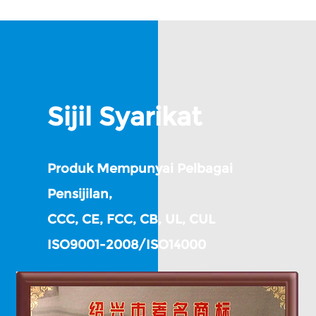
Sijil Syarikat
Produk Mempunyai Pelbagai
Pensijilan,
CCC, CE, FCC, CB, UL, CUL
ISO9001-2008/ISO14000