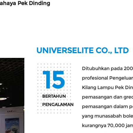
ahaya Pek Dinding
UNIVERSELITE CO., LTD
15
Ditubuhkan pada 20
profesional
Pengelua
Kilang Lampu Pek Di
BERTAHUN
pemasangan dan gred I
PENGALAMAN
pemasangan dalam pe
yang munasabah bole
kurangnya 70,000 ja