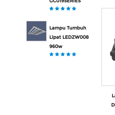
GC019SERIES
Lampu Tumbuh
Lipat LEDZW008
960w
L
D