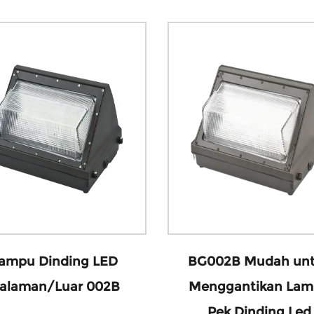
ampu Dinding LED
BG002B Mudah un
alaman/Luar 002B
Menggantikan La
Pek Dinding Led