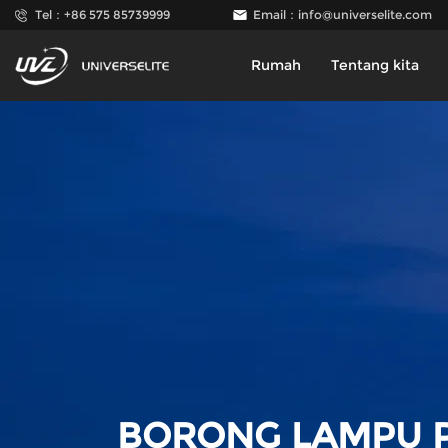
Tel：+86 575 85739999
Email：
info@universelite.com
Rumah
Tentang kita
BORONG LAMPU 