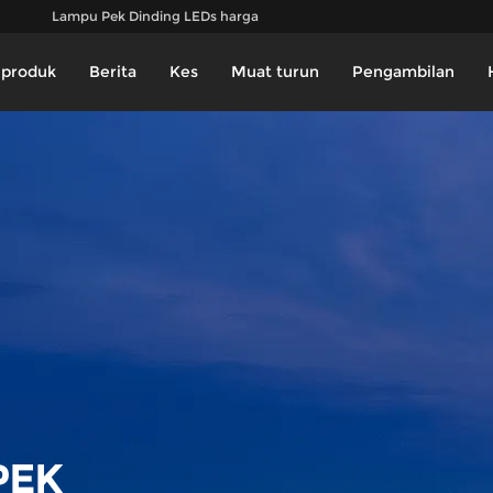
Lampu Pek Dinding LEDs harga
produk
Berita
Kes
Muat turun
Pengambilan
PEK