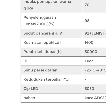
Indeks pemaparan warna
70
g [Ra]
Penyelenggaraan
98
lumen(2000j)[%]
Sudut pancaran[H, V]
92 (JENISⅡ)
Keamatan optik[cd]
1400
Purata kehidupan[h]
50000
IP
Luar
Suhu persekitaran
-25°C-40°
Kedudukan terbakar [℃]
-
Cip LED
3030
bahan
kaca ADC1