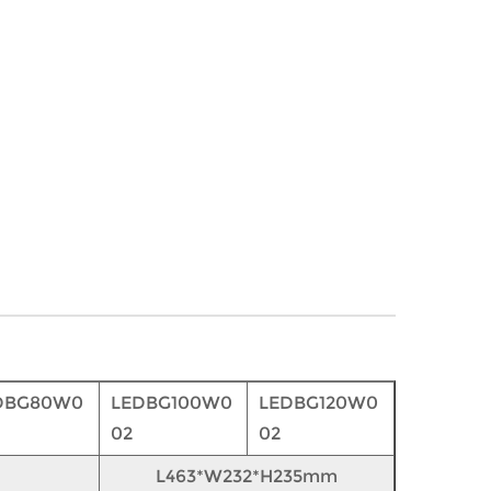
DBG80W0
LEDBG100W0
LEDBG120W0
02
02
L463*W232*H235mm