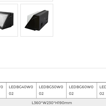
W0
LEDBG40W0
LEDBG50W0
LEDBG60W0
LE
02
02
02
02
L360*W230*H190mm