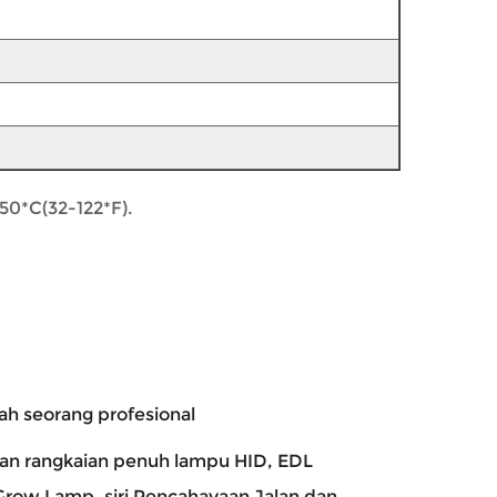
50*C(32-122*F).
alah seorang profesional
kan rangkaian penuh lampu HID, EDL
 Grow Lamp, siri Pencahayaan Jalan dan