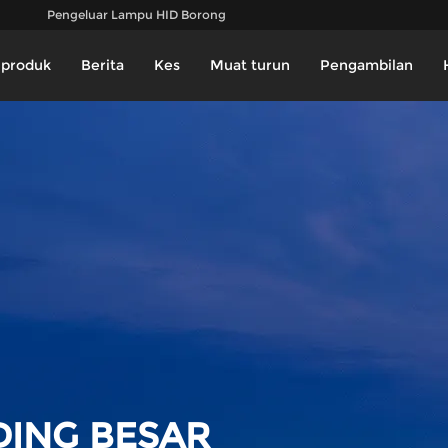
Pengeluar Lampu HID Borong
produk
Berita
Kes
Muat turun
Pengambilan
DING BESAR