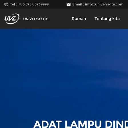
Tel：+86 575 85739999
Email：
info@universelite.com
Rumah
Tentang kita
ADAT LAMPU DIN