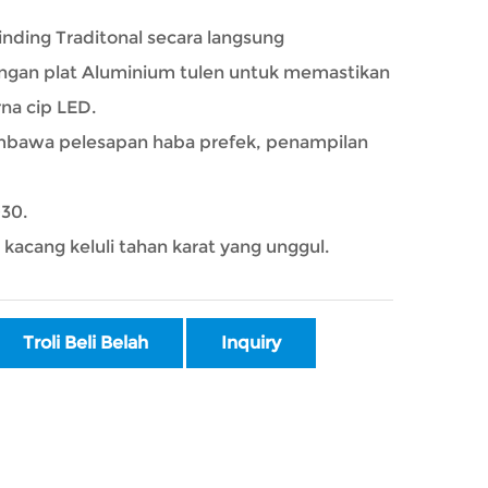
nding Traditonal secara langsung
engan plat Aluminium tulen untuk memastikan
na cip LED.
embawa pelesapan haba prefek, penampilan
030.
acang keluli tahan karat yang unggul.
Troli Beli Belah
Inquiry