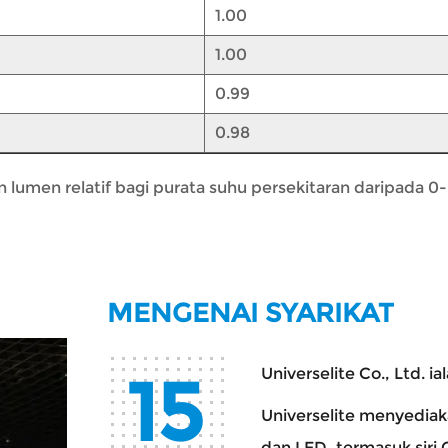
1.00
1.00
0.99
0.98
 lumen relatif bagi purata suhu persekitaran daripada 0-
MENGENAI SYARIKAT
15
Universelite Co., Ltd. i
Universelite menyedia
dan LED, termasuk siri